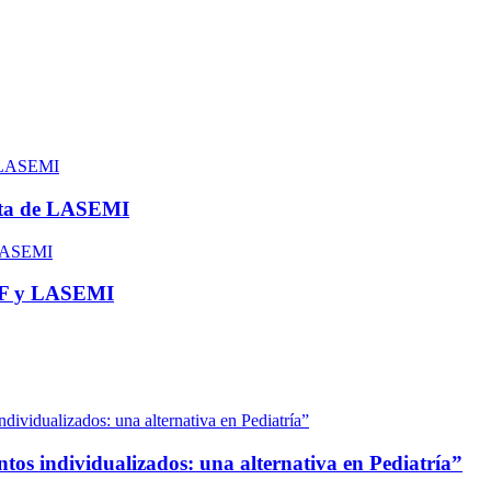
nta de LASEMI
COF y LASEMI
os individualizados: una alternativa en Pediatría”