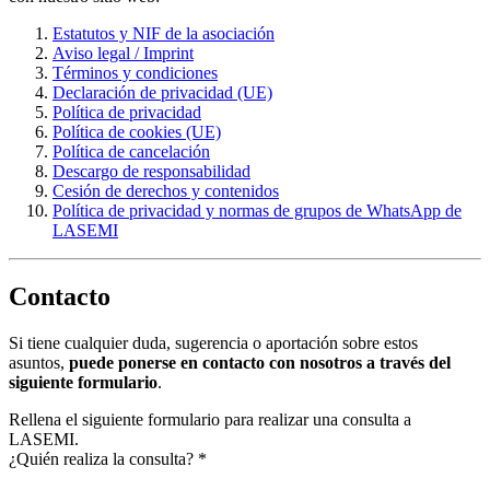
Estatutos y NIF de la asociación
Aviso legal / Imprint
Términos y condiciones
Declaración de privacidad (UE)
Política de privacidad
Política de cookies (UE)
Política de cancelación
Descargo de responsabilidad
Cesión de derechos y contenidos
Política de privacidad y normas de grupos de WhatsApp de
LASEMI
Contacto
Si tiene cualquier duda, sugerencia o aportación sobre estos
asuntos,
puede ponerse en contacto con nosotros a través del
siguiente formulario
.
Rellena el siguiente formulario para realizar una consulta a
LASEMI.
¿Quién realiza la consulta?
*