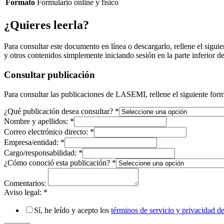
Formato
Formulario online y físico
¿Quieres leerla?
Para consultar este documento en línea o descargarlo, rellene el siguie
y otros contenidos simplemente iniciando sesión en la parte inferior de
Consultar publicación
Para consultar las publicaciones de LASEMI, rellene el siguiente form
¿Qué publicación desea consultar?
*
Nombre y apellidos:
*
Correo electrónico directo:
*
Empresa/entidad:
*
Cargo/responsabilidad:
*
¿Cómo conoció esta publicación?
*
Comentarios:
Aviso legal:
*
Sí, he leído y acepto los
términos de servicio y privacidad